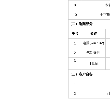
9
木
10
十字
（二）选配部分
序号
名称
(win7 32)
1
电脑
2
气动夹具
3
计量证
（三）客户自备
1
2