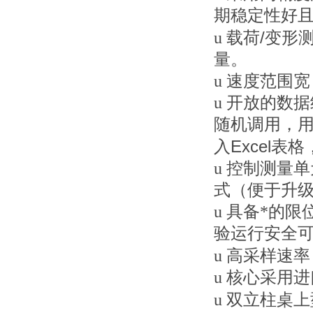
期稳定性好
/
u
载荷
变形
量。
u
速度范围宽
u
开放的数据
随机调用，
Excel
入
表格
u
控制测量单
式（便于升
u
具备*的限
验运行安全
u
高采样速率
u
核心采用进
u
双立柱桌上