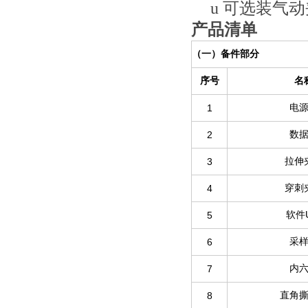
u
可选装气动
产品清单
（一）备件部分
序号
名
1
电
2
数
3
拉伸
4
穿刺
5
软件
6
采
7
内
8
直角