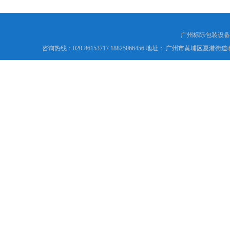
广州标际包装设备
咨询热线：020-86153717 18825066456 地址： 广州市黄埔区夏港街道