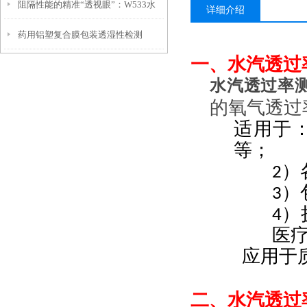
阻隔性能的精准“透视眼”：W533水
测试仪两大技术路线到底怎么选？
详细介绍
药用铝塑复合膜包装透湿性检测
汽透过率测试仪功能解析
一、
水汽透过率
水汽透过率测定
的氧气透过
适用于
等；
2
3
4
医
应用于
二、
水汽透过率