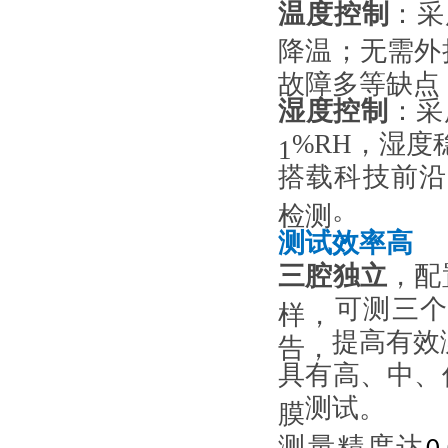
温度控制
：采
降温；无需外
故障多等缺点
湿度控制
：采
%RH
，湿度
1
搭载科技前沿
。
检测
测试效率高
三腔独立
，配
可测三
样，
提高有效
告，
具有高、中、
测试
。
膜
测量精度达