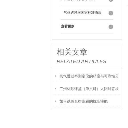
气体透过率国家标准物质
查看更多
相关文章
RELATED ARTICLES
氧气透过率测定仪的精度与可靠性分
广州标际课堂（第六讲）太阳能背板
析
如何试验瓦楞纸箱的抗压性能
水蒸气阻隔性能测试方法