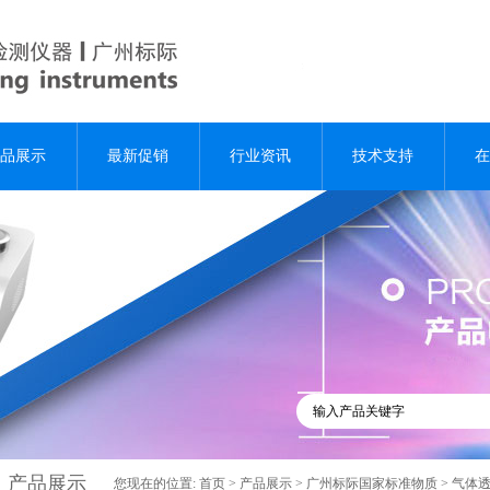
品展示
最新促销
行业资讯
技术支持
在
产品展示
您现在的位置:
首页
>
产品展示
>
广州标际国家标准物质
>
气体