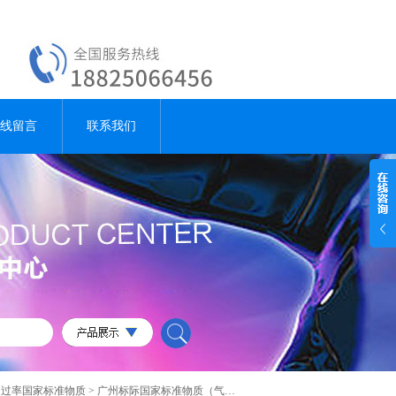
线留言
联系我们
透过率国家标准物质
> 广州标际国家标准物质（气体透过率国家标准物质）