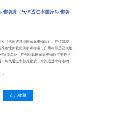
标准物质（气体透过率国家标准物
物质（气体透过率国家标准物质），在仪器校
据准确性仲裁提供参考标准，广州标际是亚太地
标准物质单位，广州标际国家标准物质主要包括
质，氧气透过率标准物质，水汽透过率标准物
18
点击收藏